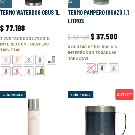
TERMO WATERDOG OBUS 1L
TERMO PAMPERO IGUAZÚ 1,1
LITROS
$
77.198
$
37.500
$
62.436
3 CUOTAS DE
$25.733
SIN
INTERÉS CON TODAS LAS
3 CUOTAS DE
$12.500
SIN
TARJETAS
INTERÉS CON TODAS LAS
TARJETAS
OUTLET
3 SÍN INTERES
3 SÍN INTERES