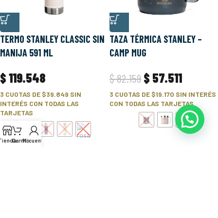
TERMO STANLEY CLASSIC SIN
TAZA TÉRMICA STANLEY –
MANIJA 591 ML
CAMP MUG
$
119.548
$
57.511
$
82.159
3 CUOTAS DE
$39.849
SIN
3 CUOTAS DE
$19.170
SIN INTERÉS
INTERÉS CON TODAS LAS
CON TODAS LAS TARJETAS
TARJETAS
Tienda
Carrito
Mi cuenta
1
2
→