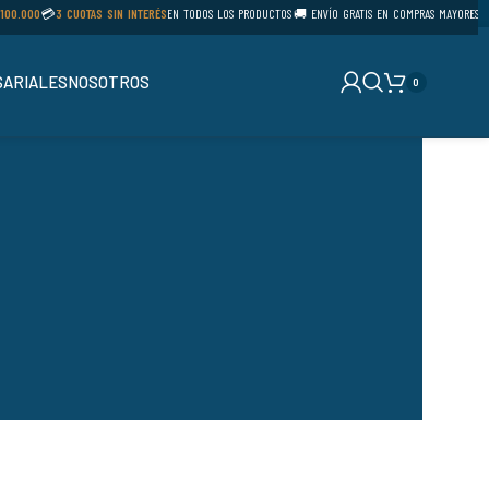
100.000
💳
3 CUOTAS SIN INTERÉS
EN TODOS LOS PRODUCTOS
🚚 ENVÍO GRATIS EN COMPRAS MAYORES A
ARIALES
NOSOTROS
0