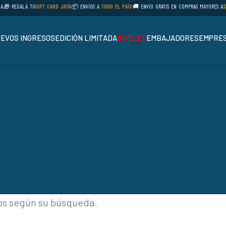
A
🎁 REGALÁ TU
GIFT CARD JOTA
📦 ENVÍOS A
TODO EL PAÍS
🚚 ENVÍO GRATIS EN COMPRAS MAYORES A
$
EVOS INGRESOS
EDICIÓN LIMITADA
OUTLET
EMBAJADORES
EMPRES
os según su búsqueda.