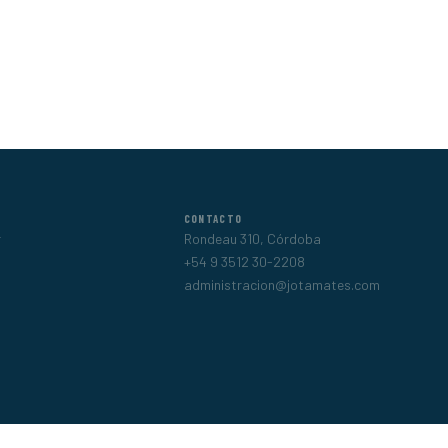
CONTACTO
r
Rondeau 310, Córdoba
+54 9 3512 30-2208
administracion@jotamates.com