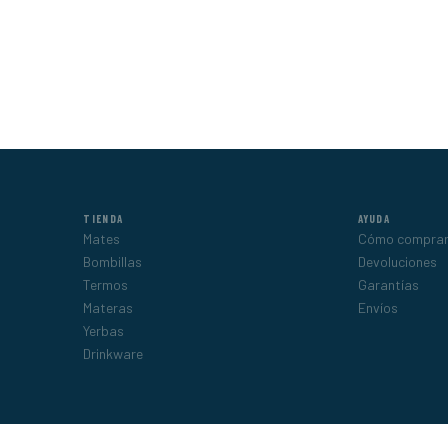
TIENDA
AYUDA
Mates
Cómo compra
Bombillas
Devoluciones
Termos
Garantías
Materas
Envíos
Yerbas
Drinkware