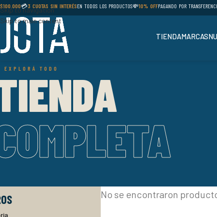
$100.000
💳
3 CUOTAS SIN INTERÉS
EN TODOS LOS PRODUCTOS
💸
10% OFF
PAGANDO POR TRANSFERENCI
Skip to navigation
Skip to main content
TIENDA
MARCAS
NU
 EXPLORÁ TODO
TIENDA
COMPLETA
No se encontraron product
ROS
ria