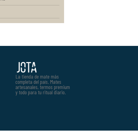
La tienda de mate más
completa del país. Mates
artesanales, termos premium
y todo para tu ritual diario.