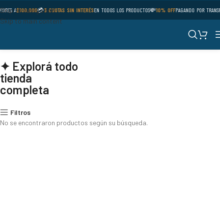
Skip to navigation
YORES A
$100.000
💳
3 CUOTAS SIN INTERÉS
EN TODOS LOS PRODUCTOS
💸
10% OFF
PAGANDO POR TRANS
Skip to main content
✦ Explorá todo
tienda
completa
Filtros
No se encontraron productos según su búsqueda.