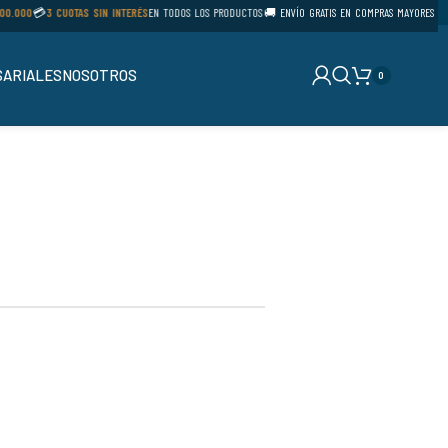
0.000
💳
3 CUOTAS SIN INTERÉS
EN TODOS LOS PRODUCTOS
🚚 ENVÍO GRATIS EN COMPRAS MAYORES A
$1
ARIALES
NOSOTROS
0