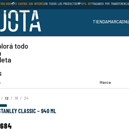
00.000
💳
3 CUOTAS SIN INTERÉS
EN TODOS LOS PRODUCTOS
💸
10% OFF
PAGANDO POR TRANSFERENCIA

Skip to navigation
Skip to main content
TIENDA
MARCAS
NU
lorá todo
a
leta
s
a
Marca
12
18
24
RES
TANLEY CLASSIC – 940 ML
.684