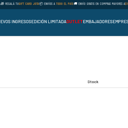
 REGALÁ TU
GIFT CARD JOTA
📦 ENVÍOS A
TODO EL PAÍS
🚚 ENVÍO GRATIS EN COMPRAS MAYORES A
$10
EVOS INGRESOS
EDICIÓN LIMITADA
OUTLET
EMBAJADORES
EMPRES
Stock