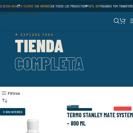
Skip to navigation
S A
$100.000
💳
3 CUOTAS SIN INTERÉS
EN TODOS LOS PRODUCTOS
💸
10% OFF
PAGANDO POR TRANSFERE
Skip to main content
✦ EXPLORÁ TODO
TIENDA
COMPLETA
Filtros
OUTLET
3 SÍN INTERES
3 SÍN INTERES
TERMO STANLEY MATE SYSTEM
– 800 ML