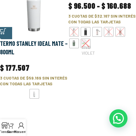
$
96.500
-
$
160.688
3 CUOTAS DE
$32.167
SIN INTERÉS
CON TODAS LAS TARJETAS
TERMO STANLEY IDEAL MATE –
800ML
$
177.507
3 CUOTAS DE
$59.169
SIN INTERÉS
CON TODAS LAS TARJETAS
Tienda
Carrito
Mi cuenta