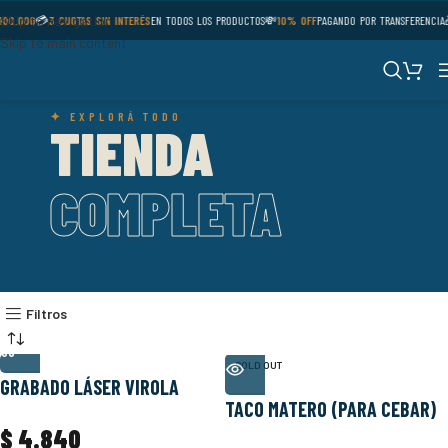
Skip to navigation
100.000
💳
3 CUOTAS SIN INTERÉS
EN TODOS LOS PRODUCTOS
💸
10% OFF
PAGANDO POR TRANSFERENCIA
Skip to main content
✦ EXPLORÁ TODO
TIENDA
COMPLETA
Filtros
SOLD OUT
GRABADO LÁSER VIROLA
TACO MATERO (PARA CEBAR)
$
4.840