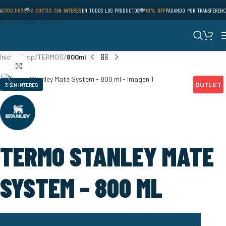
Skip to navigation
A
$100.000
💳
3 CUOTAS SIN INTERÉS
EN TODOS LOS PRODUCTOS
💸
10% OFF
PAGANDO POR TRANSFERENCI
Skip to main content
Inicio
Shop
TERMOS
800ml
Click to enlarge
OUTLET
3 SÍN INTERES
TERMO STANLEY MATE
SYSTEM – 800 ML