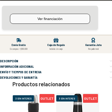
Envío Gratis
Caja de Regalo
Garantía Jota
En compras +$100.000
Incluida sin cargo
Respaldo total
DESCRIPCIÓN
INFORMACIÓN ADICIONAL
ENVÍO Y TIEMPOS DE ENTREGA
DEVOLUCIONES Y GARANTÍA
Productos relacionados
OUTLET
OUTLET
3 SÍN INTERES
3 SÍN INTERES
3 SÍN I