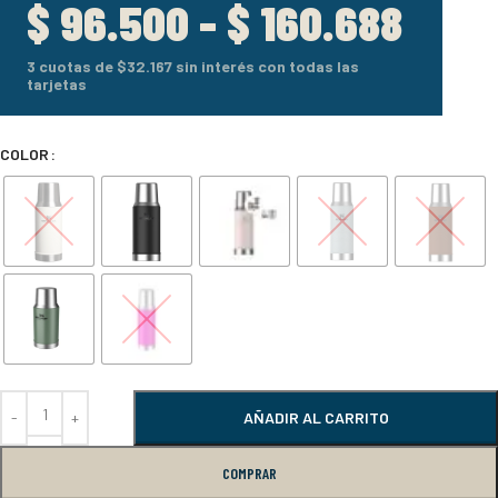
$
96.500
-
$
160.688
3 cuotas de
$32.167
sin interés con todas las
tarjetas
COLOR
AÑADIR AL CARRITO
COMPRAR