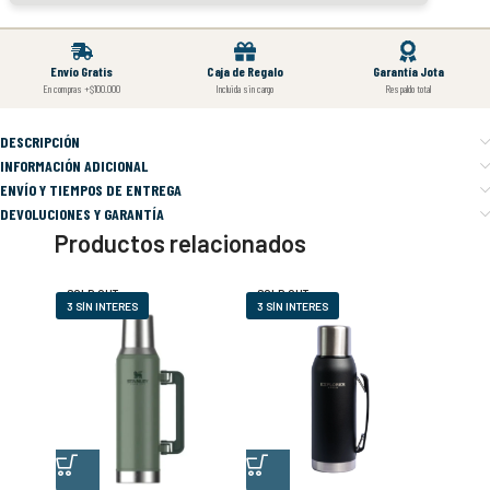
Envío Gratis
Caja de Regalo
Garantía Jota
En compras +$100.000
Incluida sin cargo
Respaldo total
DESCRIPCIÓN
INFORMACIÓN ADICIONAL
ENVÍO Y TIEMPOS DE ENTREGA
DEVOLUCIONES Y GARANTÍA
Productos relacionados
SOLD OUT
SOLD OUT
3 SÍN INTERES
3 SÍN INTERES
3 SÍN I
TERMO
APOLO
$
49
3 CUOT
INTERÉ
TARJE