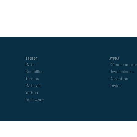
TIENDA
AYUDA
Mates
Cómo compra
Bombillas
Devoluciones
Termos
Garantías
Materas
Envíos
Yerbas
Drinkware