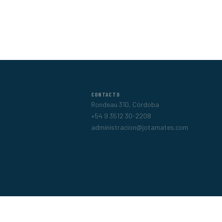
CONTACTO
r
Rondeau 310, Córdoba
+54 9 3512 30-2208
administracion@jotamates.com