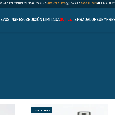
NDO POR TRANSFERENCIA
🎁 REGALÁ TU
GIFT CARD JOTA
📦 ENVÍOS A
TODO EL PAÍS
🚚 ENVÍO GRATIS 
EVOS INGRESOS
EDICIÓN LIMITADA
OUTLET
EMBAJADORES
EMPRES
3 SÍN INTERES