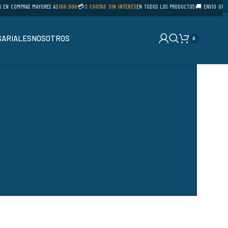
EN COMPRAS MAYORES A
$100.000
💳
3 CUOTAS SIN INTERÉS
EN TODOS LOS PRODUCTOS
🚚 ENVÍO GRATIS
ARIALES
NOSOTROS
0