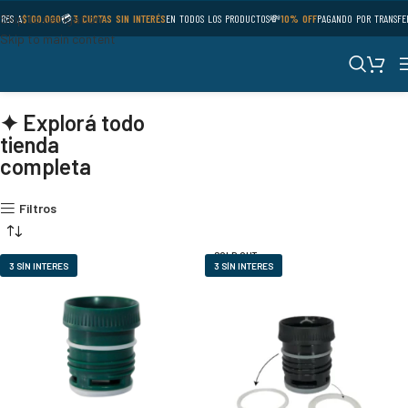
Skip to navigation
RES A
$100.000
💳
3 CUOTAS SIN INTERÉS
EN TODOS LOS PRODUCTOS
💸
10% OFF
PAGANDO POR TRANSFE
Skip to main content
✦ Explorá todo
tienda
completa
Filtros
SOLD OUT
3 SÍN INTERES
3 SÍN INTERES