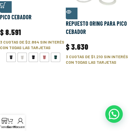
PICO CEBADOR
REPUESTO ORING PARA PICO
$
8.591
CEBADOR
3 CUOTAS DE
$2.864
SIN INTERÉS
$
3.630
CON TODAS LAS TARJETAS
3 CUOTAS DE
$1.210
SIN INTERÉS
CON TODAS LAS TARJETAS
Tienda
Carrito
Mi cuenta