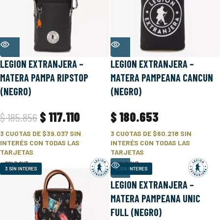
LEGION EXTRANJERA –
LEGION EXTRANJERA –
MATERA PAMPA RIPSTOP
MATERA PAMPEANA CANCUN
(NEGRO)
(NEGRO)
$
117.110
$
180.653
$
185.856
3 CUOTAS DE
$39.037
SIN
3 CUOTAS DE
$60.218
SIN
INTERÉS CON TODAS LAS
INTERÉS CON TODAS LAS
TARJETAS
TARJETAS
SOLD OUT
SOLD OUT
3 SÍN INTERES
3 SÍN INTERES
LEGION EXTRANJERA –
OUTLET
MATERA PAMPEANA UNIC
FULL (NEGRO)