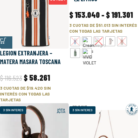
OFF
$
153.040
-
$
191.301
3 CUOTAS DE
$51.013
SIN INTERÉS
CON TODAS LAS TARJETAS
LEGION EXTRANJERA –
MATERA MASARA TOSCANA
$
58.261
$
116.523
3 CUOTAS DE
$19.420
SIN
INTERÉS CON TODAS LAS
TARJETAS
SOLD OUT
3 SÍN INTERES
3 SÍN INTERES