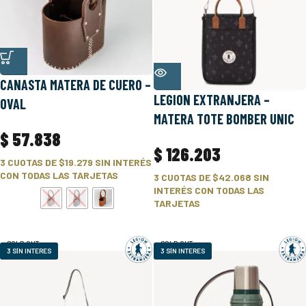
CANASTA MATERA DE CUERO –
LEGION EXTRANJERA –
OVAL
MATERA TOTE BOMBER UNIC
$
57.838
$
126.203
3 CUOTAS DE
$19.279
SIN INTERÉS
CON TODAS LAS TARJETAS
3 CUOTAS DE
$42.068
SIN
INTERÉS CON TODAS LAS
TARJETAS
SOLD OUT
SOLD OUT
3 SÍN INTERES
3 SÍN INTERES