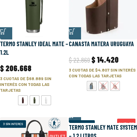
TERMO STANLEY IDEAL MATE –
CANASTA MATERA URUGUAYA
1.2L
$
14.420
$
22.869
$
206.668
3 CUOTAS DE
$4.807
SIN INTERÉS
CON TODAS LAS TARJETAS
3 CUOTAS DE
$68.889
SIN
INTERÉS CON TODAS LAS
TARJETAS
OUTLET
3 SÍN INTERES
3 SÍN INTERES
TERMO STANLEY MATE SYSTEM
– 1,2 LITROS
20%
OUTLET