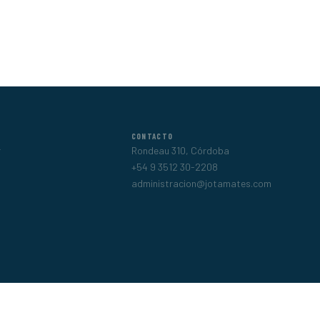
CONTACTO
r
Rondeau 310, Córdoba
+54 9 3512 30-2208
administracion@jotamates.com