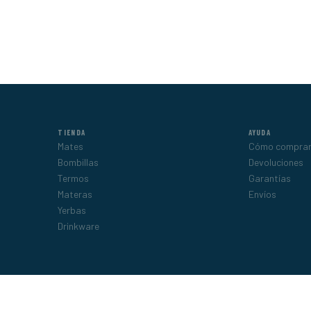
TIENDA
AYUDA
Mates
Cómo compra
Bombillas
Devoluciones
Termos
Garantías
Materas
Envíos
Yerbas
Drinkware