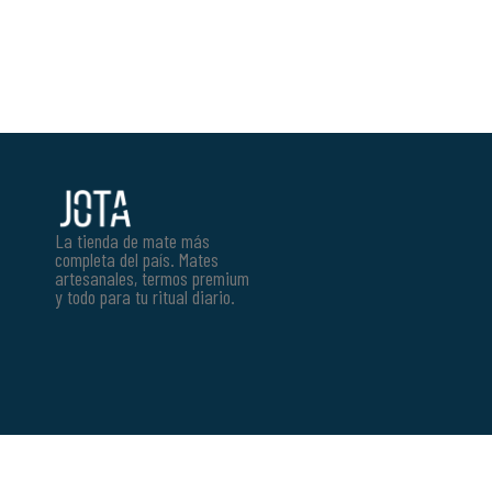
La tienda de mate más
completa del país. Mates
artesanales, termos premium
y todo para tu ritual diario.