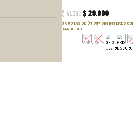
$
29.000
$
41.382
3 CUOTAS DE
$9.667
SIN INTERÉS CO
TARJETAS