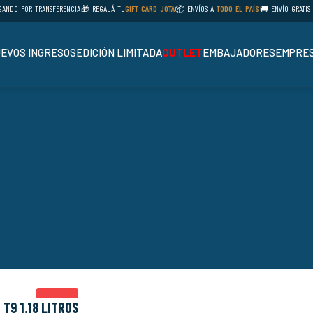
DO POR TRANSFERENCIA
🎁 REGALÁ TU
GIFT CARD JOTA
📦 ENVÍOS A
TODO EL PAÍS
🚚 ENVÍO GRATIS EN
EVOS INGRESOS
EDICIÓN LIMITADA
OUTLET
EMBAJADORES
EMPRES
OUTLET
T9 1.18 LITROS