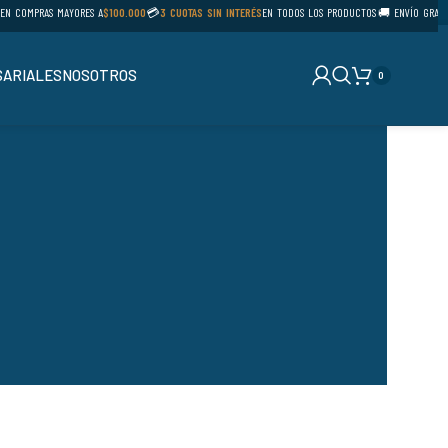
 COMPRAS MAYORES A
$100.000
💳
3 CUOTAS SIN INTERÉS
EN TODOS LOS PRODUCTOS
🚚 ENVÍO GRATIS E
ARIALES
NOSOTROS
0