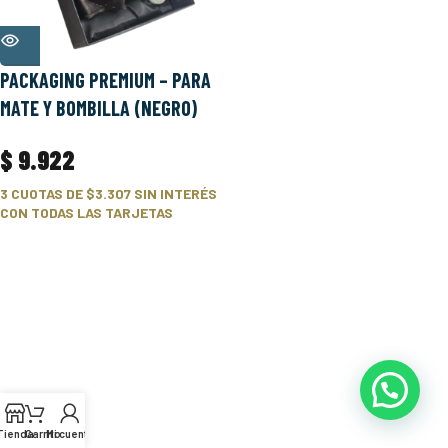
PACKAGING PREMIUM – PARA
MATE Y BOMBILLA (NEGRO)
$
9.922
3 CUOTAS DE
$3.307
SIN INTERÉS
CON TODAS LAS TARJETAS
Tienda
Carrito
Mi cuenta