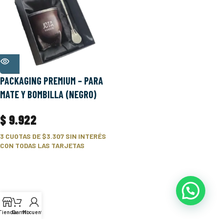
PACKAGING PREMIUM – PARA
MATE Y BOMBILLA (NEGRO)
$
9.922
3 CUOTAS DE
$3.307
SIN INTERÉS
CON TODAS LAS TARJETAS
Tienda
Carrito
Mi cuenta