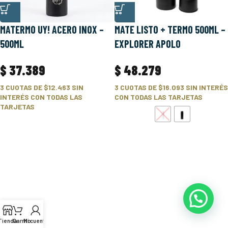
MATERMO UY! ACERO INOX –
MATE LISTO + TERMO 500ML –
500ML
EXPLORER APOLO
$
37.389
$
48.279
3 CUOTAS DE
$12.463
SIN
3 CUOTAS DE
$16.093
SIN INTERÉS
INTERÉS CON TODAS LAS
CON TODAS LAS TARJETAS
TARJETAS
Tienda
Carrito
Mi cuenta