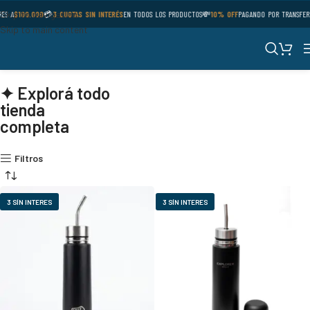
Skip to navigation
ES A
$100.000
💳
3 CUOTAS SIN INTERÉS
EN TODOS LOS PRODUCTOS
💸
10% OFF
PAGANDO POR TRANSFER
Skip to main content
✦ Explorá todo
tienda
completa
Filtros
3 SÍN INTERES
3 SÍN INTERES