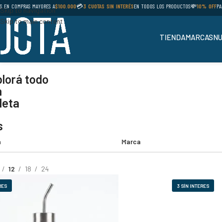
EN COMPRAS MAYORES A
$100.000
💳
3 CUOTAS SIN INTERÉS
EN TODOS LOS PRODUCTOS
💸
10% OFF
PAGA
Skip to navigation
Skip to main content
TIENDA
MARCAS
NU
lorá todo
a
leta
s
a
Marca
12
18
24
RES
3 SÍN INTERES