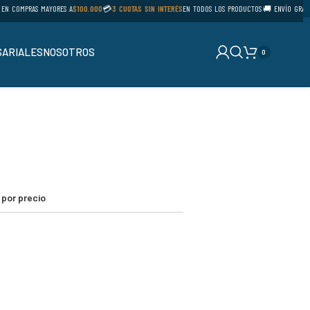
N COMPRAS MAYORES A
$100.000
💳
3 CUOTAS SIN INTERÉS
EN TODOS LOS PRODUCTOS
🚚 ENVÍO GRATIS 
ARIALES
NOSOTROS
0
r por precio