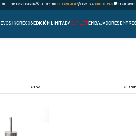
NDO POR TRANSFERENCIA
🎁 REGALÁ TU
GIFT CARD JOTA
📦 ENVÍOS A
TODO EL PAÍS
🚚 ENVÍO GRATIS E
EVOS INGRESOS
EDICIÓN LIMITADA
OUTLET
EMBAJADORES
EMPRES
Stock
Filtra