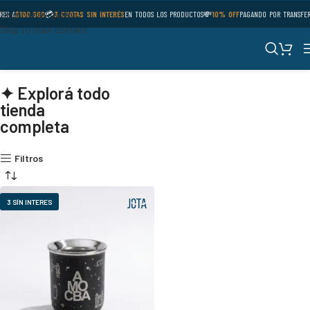
Skip to navigation
RES A
$100.000
💳
3 CUOTAS SIN INTERÉS
EN TODOS LOS PRODUCTOS
💸
10% OFF
PAGANDO POR TRANSFER
Skip to main content
✦ Explorá todo
tienda
completa
Filtros
3 SÍN INTERES