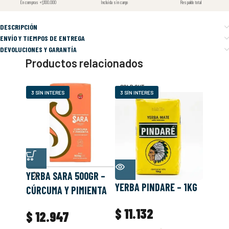
En compras +$100.000
Incluida sin cargo
Respaldo total
DESCRIPCIÓN
ENVÍO Y TIEMPOS DE ENTREGA
DEVOLUCIONES Y GARANTÍA
Productos relacionados
SOLD OUT
SOLD O
3 SÍN INTERES
3 SÍN INTERES
3 SÍN I
YERBA SARA 500GR –
YERBA PINDARE – 1KG
YERBA
CÚRCUMA Y PIMIENTA
PREMI
$
11.132
$
12.947
$
14