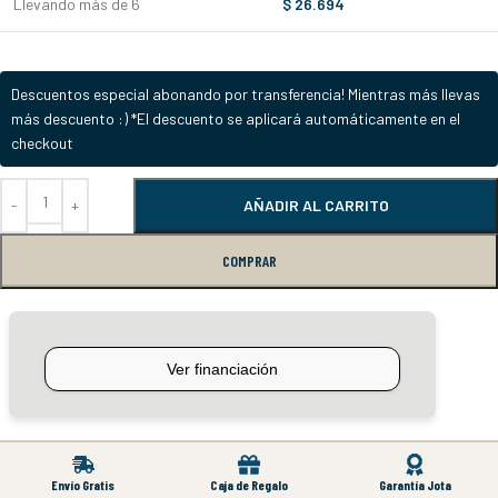
Llevando más de 6
$
26.694
Descuentos especial abonando por transferencia! Mientras más llevas
más descuento :) *El descuento se aplicará automáticamente en el
checkout
AÑADIR AL CARRITO
COMPRAR
Envío Gratis
Caja de Regalo
Garantía Jota