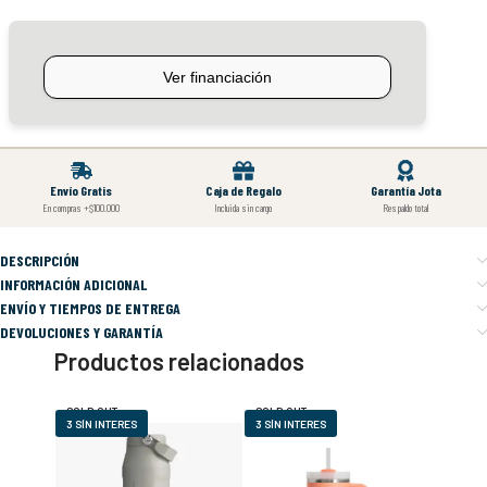
Envío Gratis
Caja de Regalo
Garantía Jota
En compras +$100.000
Incluida sin cargo
Respaldo total
DESCRIPCIÓN
INFORMACIÓN ADICIONAL
ENVÍO Y TIEMPOS DE ENTREGA
DEVOLUCIONES Y GARANTÍA
Productos relacionados
SOLD OUT
SOLD OUT
3 SÍN INTERES
3 SÍN INTERES
3 SÍN I