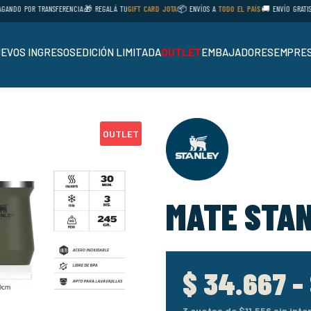
DO POR TRANSFERENCIA
🎁 REGALÁ TU
GIFT CARD JOTA
📦 ENVÍOS A
TODO EL PAÍS
🚚 ENVÍO GRATIS EN
EVOS INGRESOS
EDICIÓN LIMITADA
OUTLET
EMBAJADORES
EMPRES
OUTLET
MATE STAN
$
34.667
-
3 cuotas de
$11.556
sin inte