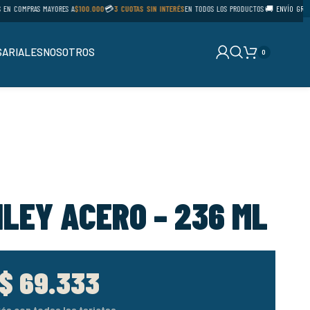
 COMPRAS MAYORES A
$100.000
💳
3 CUOTAS SIN INTERÉS
EN TODOS LOS PRODUCTOS
🚚 ENVÍO GRATIS E
ARIALES
NOSOTROS
0
LEY ACERO – 236 ML
$
69.333
rés con todas las tarjetas