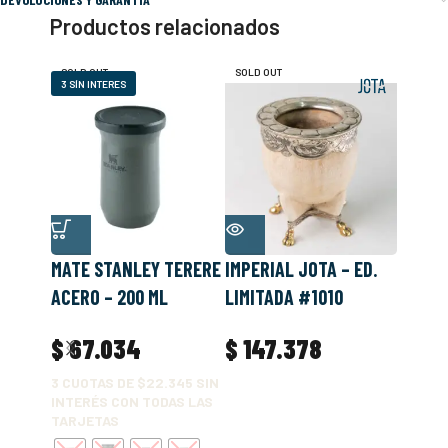
Productos relacionados
SOLD OUT
SOLD OUT
SOLD O
3 SÍN INTERES
MATE STANLEY TERERE
IMPERIAL JOTA – ED.
IMPERI
ACERO – 200 ML
LIMITADA #1010
LIMIT
ALPAC
$
67.034
$
147.378
$
15
3 CUOTAS DE
$22.345
SIN
INTERÉS CON TODAS LAS
TARJETAS