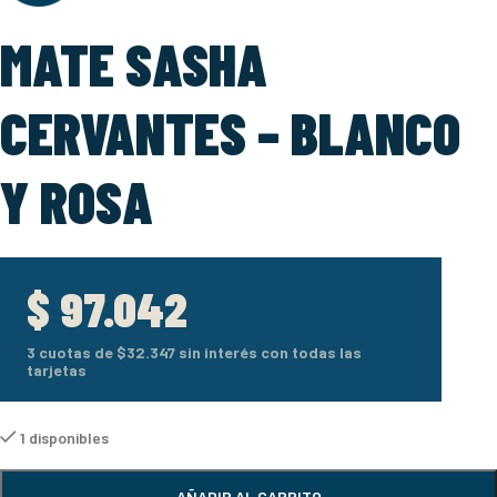
MATE SASHA
CERVANTES – BLANCO
Y ROSA
$
97.042
3 cuotas de
$32.347
sin interés con todas las
tarjetas
1 disponibles
AÑADIR AL CARRITO