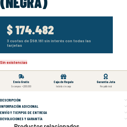
(NEGRA)
$
174.482
3 cuotas de
$58.161
sin interés con todas las
tarjetas
Sin existencias
Envío Gratis
Caja de Regalo
Garantía Jota
En compras +$100.000
Incluida sin cargo
Respaldo total
DESCRIPCIÓN
INFORMACIÓN ADICIONAL
ENVÍO Y TIEMPOS DE ENTREGA
DEVOLUCIONES Y GARANTÍA
Productos relacionados